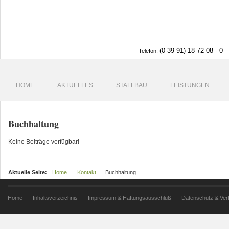
(0 39 91) 18 72 08 - 0
Telefon:
HOME
AKTUELLES
STALLBAU
LEISTUNGEN
Buchhaltung
Keine Beiträge verfügbar!
Aktuelle Seite:
Home
Kontakt
Buchhaltung
Home
Inhaltsverzeichnis
Impressum & Haftungsausschluß
Datenschutz & Ver